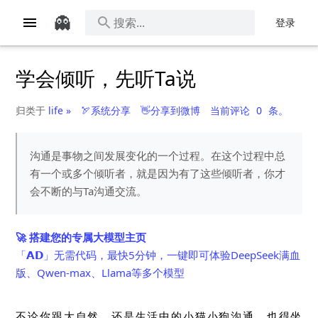
👻
登录
学会倾听，先听Ta说
归类于
life »
🏹系统分享
👋分享到微博
当前评论
0
条。
沟通是事物之间发展变化的一个过程。在这个过程中总
有一个或多个倾听者，就是因为有了这些倾听者，你才
会不断的与Ta沟通交流。
🚀 搭建您的专属大模型主页
「𝗔𝗗」无需代码，最快5分钟，一键即可体验DeepSeek满血
版、Qwen-max、Llama等多个模型
不论你跟大自然，还是生活中的小猫小狗沟通，也得坐