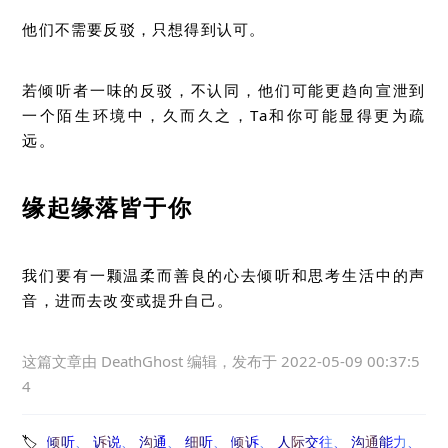
他们不需要反驳，只想得到认可。
若倾听者一味的反驳，不认同，他们可能更趋向宣泄到
一个陌生环境中，久而久之，Ta和你可能显得更为疏
远。
缘起缘落皆于你
我们要有一颗温柔而善良的心去倾听和思考生活中的声
音，进而去改变或提升自己。
这篇文章由
DeathGhost
编辑，发布于
2022-05-09 00:37:5
4
倾听
诉说
沟通
细听
倾诉
人际交往
沟通能力