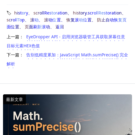
history
scrollRestoration
history.scrollRestoration
scrollTop
滚动
滚动位置
恢复滚动位置
防止自动恢复页
面位置
页面刷新滚动
返回
上一篇：
EyeDropper API - 启用浏览器吸管工具获取屏幕任意
目标元素HEX色值
下一篇：
告别低精度累加：JavaScript Math.sumPrecise() 完全
解析