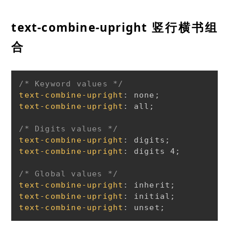
text-combine-upright 竖行横书组
合
/* Keyword values */
text-combine-upright
:
 none
;
text-combine-upright
:
 all
;
/* Digits values */
text-combine-upright
:
 digits
;
text-combine-upright
:
 digits 4
;
/* Global values */
text-combine-upright
:
 inherit
;
text-combine-upright
:
 initial
;
text-combine-upright
:
 unset
;