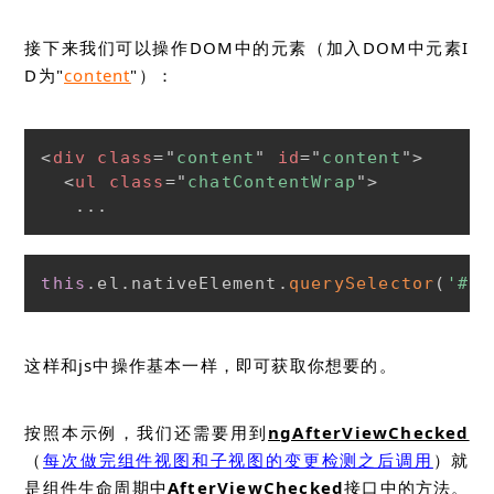
接下来我们可以操作DOM中的元素（加入DOM中元素I
D为"
content
"）：
<
div
class
=
"
content
"
id
=
"
content
"
>
<
ul
class
=
"
chatContentWrap
"
>
   ...
this
.
el
.
nativeElement
.
querySelector
(
'#co
这样和js中操作基本一样，即可获取你想要的。
按照本示例，我们还需要用到
ngAfterViewChecked
（
每次做完组件视图和子视图的变更检测之后调用
）就
是组件生命周期中
AfterViewChecked
接口中的方法。