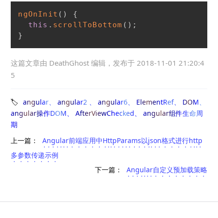
ngOnInit
(
)
{
this
.
scrollToBottom
(
)
;
}
这篇文章由
DeathGhost
编辑，发布于
2018-11-01 21:20:4
5
angular
angular2
angular6
ElementRef
DOM
angular操作DOM
AfterViewChecked
angular组件生命周
期
上一篇：
Angular前端应用中HttpParams以json格式进行http
多参数传递示例
下一篇：
Angular自定义预加载策略