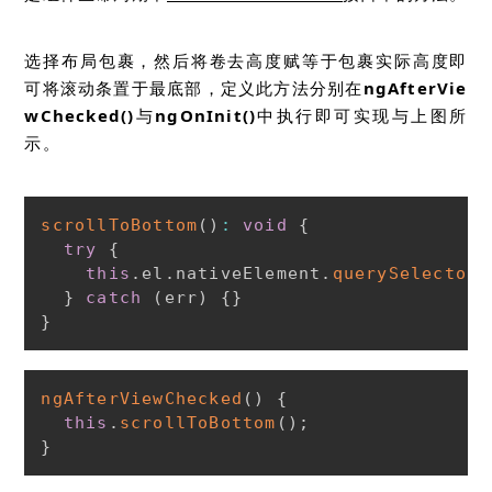
选择布局包裹，然后将卷去高度赋等于包裹实际高度即
可将滚动条置于最底部，定义此方法分别在
ngAfterVie
wChecked()
与
ngOnInit()
中执行即可实现与上图所
示。
scrollToBottom
(
)
:
void
{
try
{
this
.
el
.
nativeElement
.
querySelector
(
}
catch
(
err
)
{
}
}
ngAfterViewChecked
(
)
{
this
.
scrollToBottom
(
)
;
}